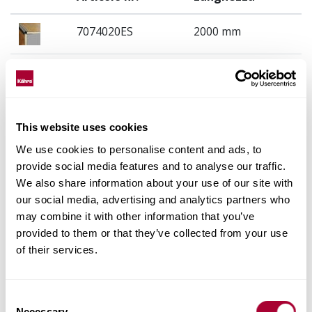
7074020ES
2000 mm
7074010ES
1000 mm
7074020SV
2000 mm
This website uses cookies
7074020SN
2000 mm
We use cookies to personalise content and ads, to
provide social media features and to analyse our traffic.
We also share information about your use of our site with
7074010SV
1000 mm
our social media, advertising and analytics partners who
may combine it with other information that you’ve
7074010SN
1000 mm
provided to them or that they’ve collected from your use
of their services.
Consent
Necessary