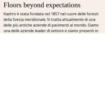
Floors beyond expectations
Kaehrs è stata fondata nel 1857 nel cuore delle foresti
della Svezia meridionale. Si tratta attualmente di una
delle più antiche aziende di pavimenti al mondo. Siamo
una delle aziende leader di settore e siamo presenti in
oltre 70 nazioni; offriamo ai nostri clienti un'ampia
scelta di pavimenti. La chiave del nostro successo è la
nostra profonda passione per la realizzazione di
meravigliosi pavimenti, che viene esaltata dall'elevato
grado di artigianalità e dalla costante attenzione per la
qualità.
Kährs Parquet Italia
Sig. Mirko De Blasio - Resp.le Comm.le Italia
IT-39100 Bolzano
Italy