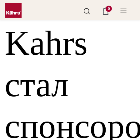
0
Kahrs
стал
спонсор