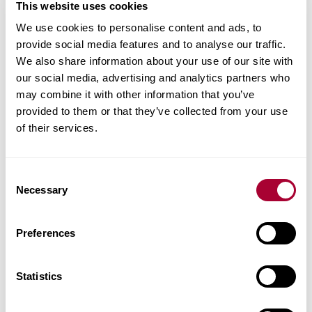
This website uses cookies
подарив фирменные сувениры участникам,
We use cookies to personalise content and ads, to
занявшим призовые места.
provide social media features and to analyse our traffic.
We also share information about your use of our site with
Мы благодарим организаторов этого
our social media, advertising and analytics partners who
знакового события за возможность стать его
may combine it with other information that you’ve
provided to them or that they’ve collected from your use
частью и оценить результаты развития
of their services.
различных способов использования
древесины, как уникального строительного
Consent
материала. На сегодняшний день мы
Necessary
Selection
предлагаем широкий ассортимент
напольных покрытий, разработанных из
Preferences
дерева с покрытием из натурального масла
или лака. Мы надеемся, что курс на
Statistics
применение естественных природных