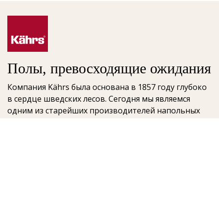
Полы, превосходящие ожидания
Компания Kährs была основана в 1857 году глубоко
в сердце шведских лесов. Сегодня мы являемся
одним из старейших производителей напольных
покрытий в мире. Мы также стали одним из самых
крупных поставщиков на глобальном рынке,
широкий ассортимент напольных решений Kährs
предлагается в 70 странах по всему миру. Главный
ключ к успеху - это наша страсть к производству
красивых полов, отражающих высокий уровень
мастерства и качества продукции.