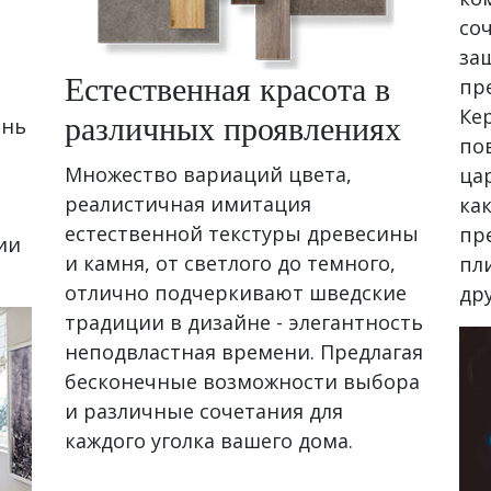
со
за
Естественная красота в
пр
Ке
различных проявлениях
ень
по
Множество вариаций цвета,
ца
реалистичная имитация
ка
естественной текстуры древесины
пр
ии
и камня, от светлого до темного,
пл
отлично подчеркивают шведские
др
традиции в дизайне - элегантность
неподвластная времени. Предлагая
бесконечные возможности выбора
и различные сочетания для
каждого уголка вашего дома.