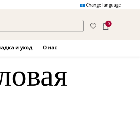
Change language
0
адка и уход
О нас
ловая