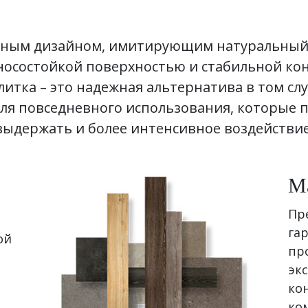
чным дизайном, имитирующим натуральный
носостойкой поверхностью и стабильной ко
итка – это надежная альтернатива в том слу
ля повседневного использования, которые п
выдержать и более интенсивное воздействие
М
Пр
га
ой
пр
экс
ко
ко