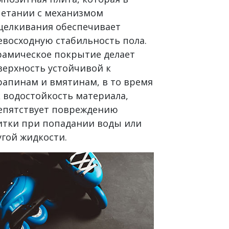
четании с механизмом
щелкивания обеспечивает
евосходную стабильность пола.
рамическое покрытие делает
верхность устойчивой к
рапинам и вмятинам, в то время
к водостойкость материала,
епятствует повреждению
итки при попадании воды или
угой жидкости.