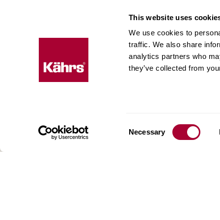
This website uses cookie
We use cookies to personal
traffic. We also share info
Пол
analytics partners who may
they’ve collected from your
пре
ожи
Компан
в 1857 
Consent
Necessary
шведск
Selection
являем
произв
покрыт
стали 
постав
рынке,
наполь