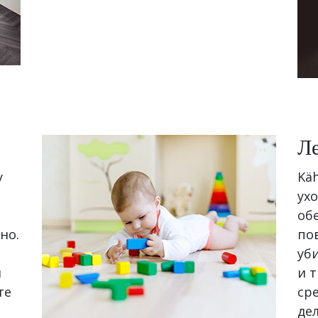
Ле
у
Käh
ух
об
но.
по
уб
й
и 
те
ср
де