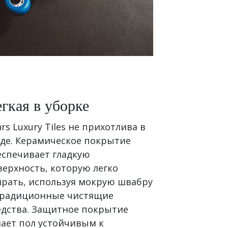
гкая в уборке
rs Luxury Tiles не прихотлива в
оде. Керамическое покрытие
еспечивает гладкую
верхность, которую легко
ирать, используя мокрую швабру
традиционные чистящие
едства. Защитное покрытие
лает пол устойчивым к