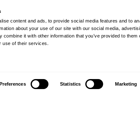
s
ise content and ads, to provide social media features and to an
rmation about your use of our site with our social media, advertis
Продукты
ы,
 combine it with other information that you’ve provided to them o
 use of their services.
Полы
восходящие
Виниловая плитка
дания
Аксессуары
ия Kährs была основана
Вдохновение
году глубоко в сердце
Preferences
Statistics
Marketing
их лесов. Сегодня мы
Галерея
ся одним из старейших
Design Stories
одителей напольных
Где купить
ий в мире. Мы также
одним из самых крупных
Найти дилера
щиков на глобальном
 широкий ассортимент
ных решений Kährs