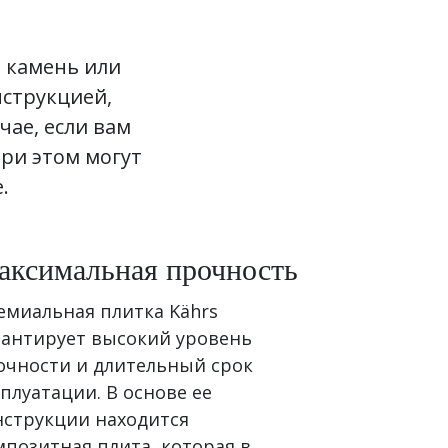
 камень или
нструкцией,
чае, если вам
ри этом могут
.
аксимальная прочность
емиальная плитка Kährs
рантирует высокий уровень
очности и длительный срок
плуатации. В основе ее
нструкции находится
мпозитная плита, которая в