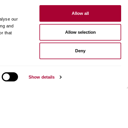
Allow all
alyse our
ing and
Прежде чем купить
Allow selection
r that
Почему Kährs
Deny
Как выполнить
Show details
Уход
Укладка
О нас
Связаться с нами
Окружающая среда