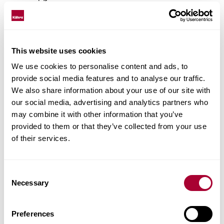
This website uses cookies
СТАТЬИ ПО ТЕМЕ
We use cookies to personalise content and ads, to
provide social media features and to analyse our traffic.
We also share information about your use of our site with
Каменный дом в Провансе
our social media, advertising and analytics partners who
may combine it with other information that you’ve
светлые и белые деревянные полы
provided to them or that they’ve collected from your use
of their services.
Темные деревянные полы похожи на
твердый грунт
Consent
Индустриальный стиль в фермерском
Necessary
Selection
доме
Дерево добавляет тепла
Preferences