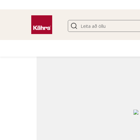
Finndu annað gólf