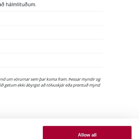
 að hálmlituðum.
gmynd um vörurnar sem þar koma fram. Þessar myndir og
. Við getum ekki ábyrgst að tölvuskjár eða prentuð mynd
Allow all