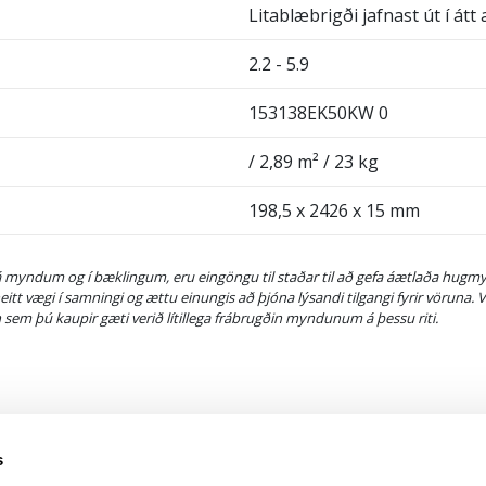
Litablæbrigði jafnast út í átt
2.2 - 5.9
153138EK50KW 0
/ 2,89 m² / 23 kg
198,5 x 2426 x 15 mm
a á myndum og í bæklingum, eru eingöngu til staðar til að gefa áætlaða hu
neitt vægi í samningi og ættu einungis að þjóna lýsandi tilgangi fyrir vöruna
em þú kaupir gæti verið lítillega frábrugðin myndunum á þessu riti.
s