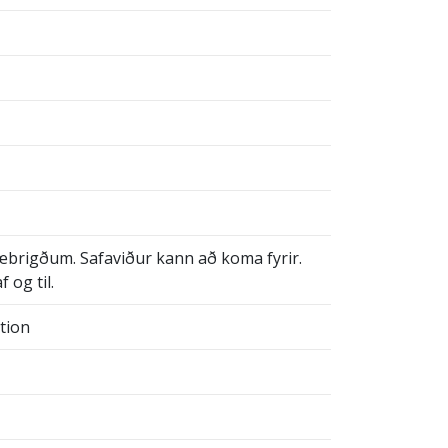
læbrigðum. Safaviður kann að koma fyrir.
f og til.
tion