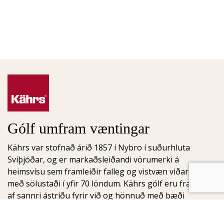
Gólf umfram væntingar
Kährs var stofnað árið 1857 í Nybro í suðurhluta
Svíþjóðar, og er markaðsleiðandi vörumerki á
heimsvísu sem framleiðir falleg og vistvæn viðargólf
með sölustaði í yfir 70 löndum. Kährs gólf eru framleidd
af sannri ástríðu fyrir við og hönnuð með bæði
notagildi og fegurð í huga.