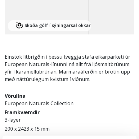
Skoða gólf í sýningarsal okkar
Einstök litbrigðin í þessu tveggja stafa eikarparketi úr
European Naturals-línunni ná allt frá ljósmaltbrúnum
yfir í karamellubrúnan. Marmaraáferðin er brotin upp
með náttúrulegum kvistum í viðnum.
Vörulína
European Naturals Collection
Framkvæmdir
3-layer
200 x 2423 x 15 mm
Vörunúmer