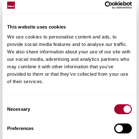
152N38EK09KW 0
This website uses cookies
Staðreyndir um vöruna
We use cookies to personalise content and ads, to
provide social media features and to analyse our traffic.
We also share information about your use of our site with
Parketlögn og viðhald
our social media, advertising and analytics partners who
may combine it with other information that you’ve
Images
provided to them or that they’ve collected from your use
of their services.
Aðrar vörur í þessari vörulínu
Consent
Necessary
Selection
Preferences