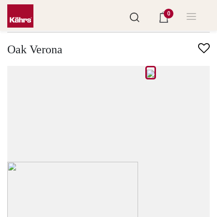
0
Finndu annað gólf
Oak Verona