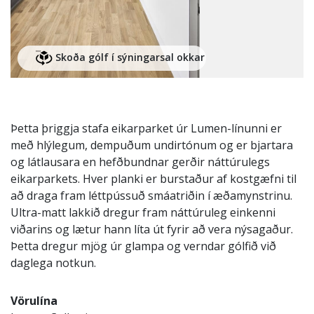
Skoða gólf í sýningarsal okkar
Þetta þriggja stafa eikarparket úr Lumen-línunni er
með hlýlegum, dempuðum undirtónum og er bjartara
og látlausara en hefðbundnar gerðir náttúrulegs
eikarparkets. Hver planki er burstaður af kostgæfni til
að draga fram léttpússuð smáatriðin í æðamynstrinu.
Ultra-matt lakkið dregur fram náttúruleg einkenni
viðarins og lætur hann líta út fyrir að vera nýsagaður.
Þetta dregur mjög úr glampa og verndar gólfið við
daglega notkun.
Vörulína