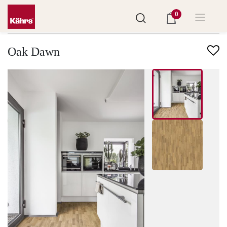
0
Finndu annað gólf
Oak Dawn