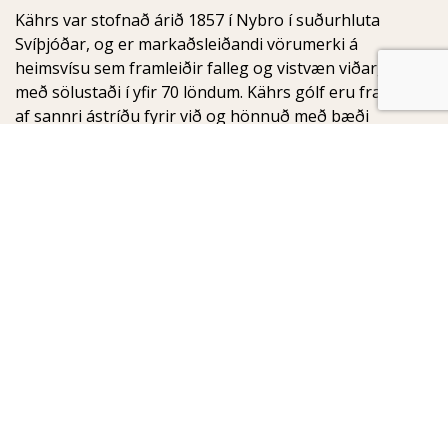
Kährs var stofnað árið 1857 í Nybro í suðurhluta
Svíþjóðar, og er markaðsleiðandi vörumerki á
heimsvísu sem framleiðir falleg og vistvæn viðargólf
með sölustaði í yfir 70 löndum. Kährs gólf eru framleidd
af sannri ástríðu fyrir við og hönnuð með bæði
notagildi og fegurð í huga.
Birgisson
Armuli 8
108 Reykjavik
Iceland
Sími: +354 516 0600
Netfang:
birgisson@birgisson.is