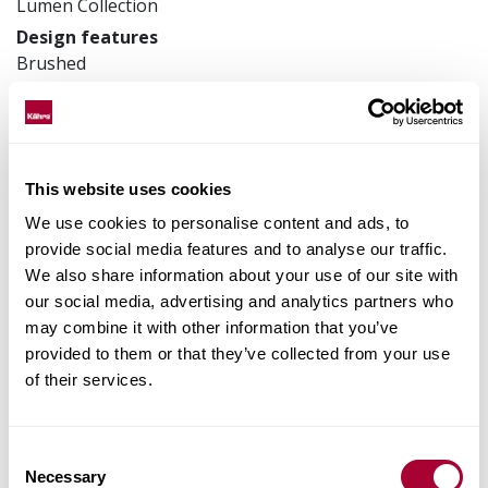
Lumen Collection
Design features
Brushed
Framkvæmdir
3-layer
200 x 2423 x 15 mm
Vörunúmer
This website uses cookies
153N3BEK04KW240
We use cookies to personalise content and ads, to
provide social media features and to analyse our traffic.
We also share information about your use of our site with
our social media, advertising and analytics partners who
Staðreyndir um vöruna
may combine it with other information that you’ve
provided to them or that they’ve collected from your use
Parketlögn og viðhald
of their services.
Images
Consent
Necessary
Selection