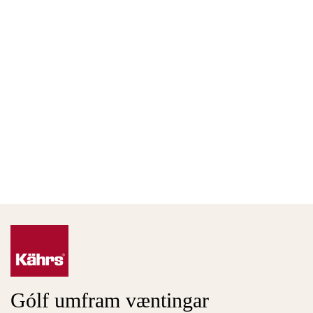
Gólf umfram væntingar