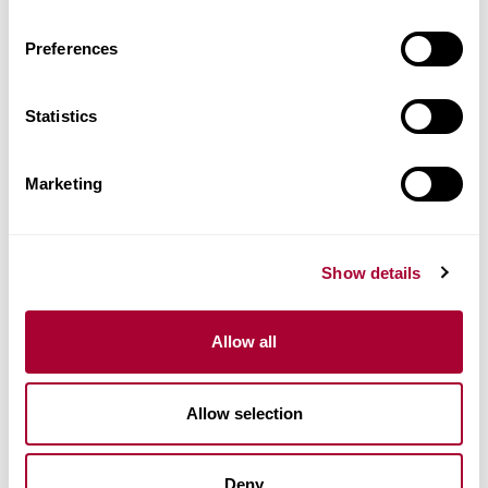
Pavimenti a 3 strati
200 x 2423 x 15 mm
Preferences
Articolo nr.
153N18AK0VKW24G
Statistics
Marketing
Abbina gli accessori
Dati prodotto
Show details
Installazione e manutenzione
Allow all
Images
Allow selection
Prodotti Simili
Deny