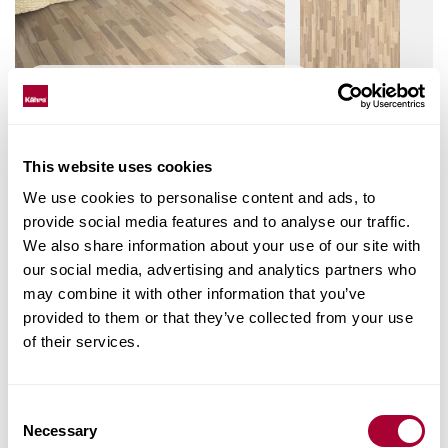
Visualizza nel nostro show-room
This website uses cookies
frassino Skagen è una combinazione tra naturalezze e
We use cookies to personalise content and ads, to
toni bianchi antichi per appartamenti moderni,
provide social media features and to analyse our traffic.
verniciato opaco
We also share information about your use of our site with
our social media, advertising and analytics partners who
may combine it with other information that you’ve
provided to them or that they’ve collected from your use
Collezione
of their services.
Sand Collection
Trattamento superficiale
Vernice opaca
Consent
Costruzione
Necessary
Selection