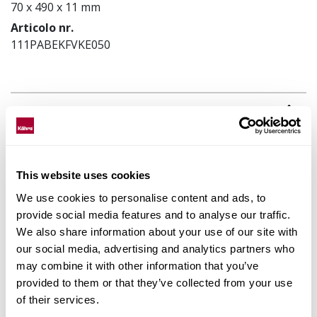
70 x 490 x 11 mm
Articolo nr.
111PABEKFVKE050
Abbina gli accessori
Dati prodotto
This website uses cookies
Installazione e manutenzione
We use cookies to personalise content and ads, to
provide social media features and to analyse our traffic.
Images
We also share information about your use of our site with
our social media, advertising and analytics partners who
Prodotti Simili
may combine it with other information that you’ve
provided to them or that they’ve collected from your use
of their services.
Altri prodotti di questa collezione