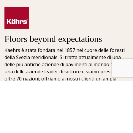
Floors beyond expectations
Kaehrs è stata fondata nel 1857 nel cuore delle foresti
della Svezia meridionale. Si tratta attualmente di una
delle più antiche aziende di pavimenti al mondo. Siamo
una delle aziende leader di settore e siamo presenti in
oltre 70 nazioni; offriamo ai nostri clienti un'ampia
scelta di pavimenti. La chiave del nostro successo è la
nostra profonda passione per la realizzazione di
meravigliosi pavimenti, che viene esaltata dall'elevato
grado di artigianalità e dalla costante attenzione per la
qualità.