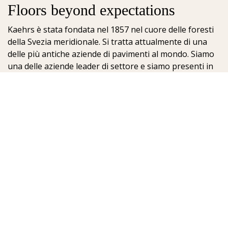
Floors beyond expectations
Kaehrs è stata fondata nel 1857 nel cuore delle foresti
della Svezia meridionale. Si tratta attualmente di una
delle più antiche aziende di pavimenti al mondo. Siamo
una delle aziende leader di settore e siamo presenti in
oltre 70 nazioni; offriamo ai nostri clienti un'ampia
scelta di pavimenti. La chiave del nostro successo è la
nostra profonda passione per la realizzazione di
meravigliosi pavimenti, che viene esaltata dall'elevato
grado di artigianalità e dalla costante attenzione per la
qualità.
Kährs Parquet Italia
Sig. Mirko De Blasio - Resp.le Comm.le Italia
IT-39100 Bolzano
Italy