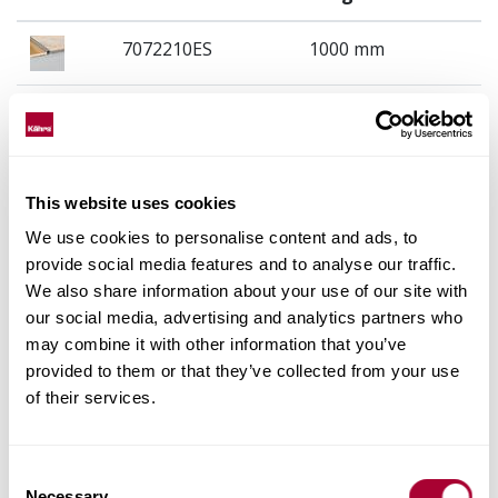
7072210ES
1000 mm
7072218SV
1800 mm
7072210SV
1000 mm
This website uses cookies
7072218SN
1800 mm
We use cookies to personalise content and ads, to
provide social media features and to analyse our traffic.
We also share information about your use of our site with
7072218ES
1800 mm
our social media, advertising and analytics partners who
may combine it with other information that you’ve
7072210SN
1000 mm
provided to them or that they’ve collected from your use
of their services.
Consent
Necessary