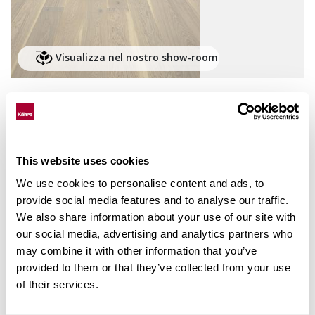
Visualizza nel nostro show-room
Rovere Garmisch è una plancia molto rustica con
finitura sbiancata ad olio. Fessure e nodi sono stuccate
This website uses cookies
in scuro e l'alburno è presente ed ammesso. La micro-
bisellatura sui quattro lati assicura alla plancia un
We use cookies to personalise content and ads, to
effetto classico. Ogni tavola è spazzolata delicatamente
provide social media features and to analyse our traffic.
per far risaltare il carattere naturale del legno.
We also share information about your use of our site with
our social media, advertising and analytics partners who
may combine it with other information that you’ve
provided to them or that they’ve collected from your use
Collezione
of their services.
Sand Collection