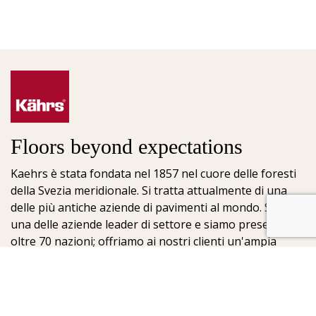
Floors beyond expectations
Kaehrs è stata fondata nel 1857 nel cuore delle foresti
della Svezia meridionale. Si tratta attualmente di una
delle più antiche aziende di pavimenti al mondo. Siamo
una delle aziende leader di settore e siamo presenti in
oltre 70 nazioni; offriamo ai nostri clienti un'ampia
scelta di pavimenti. La chiave del nostro successo è la
nostra profonda passione per la realizzazione di
meravigliosi pavimenti, che viene esaltata dall'elevato
grado di artigianalità e dalla costante attenzione per la