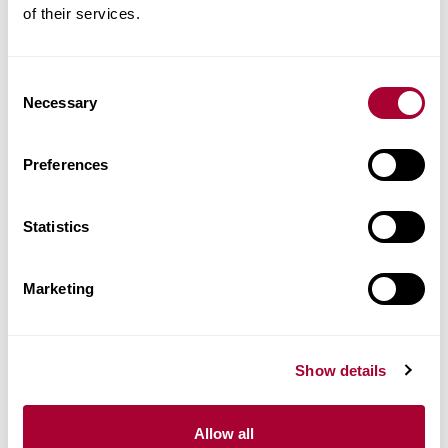
Prodotti Simili
of their services.
Altri prodotti di questa collezione
Consent
Necessary
Selection
Preferences
Statistics
Marketing
Show details
Allow all