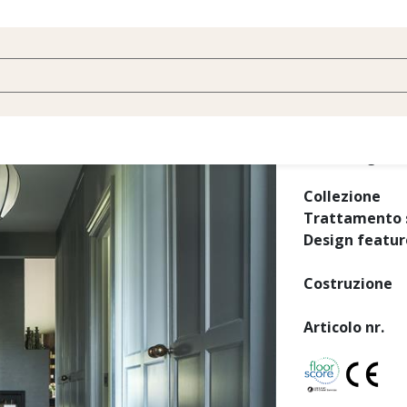
Rovere Nou
Questo paviment
ambienti genero
Collezione
Trattamento s
Design featur
Costruzione
Articolo nr.