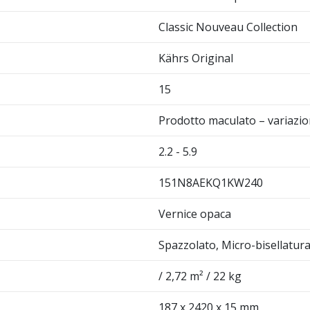
Classic Nouveau Collection
Kährs Original
15
Prodotto maculato – variazio
2.2 - 5.9
151N8AEKQ1KW240
Vernice opaca
Spazzolato, Micro-bisellatura 
/ 2,72 m² / 22 kg
187 x 2420 x 15 mm