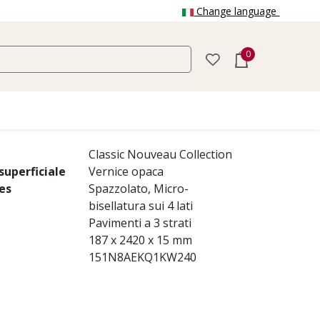
Change language
0
veau Rich
o intriso di tonalità calde ed intense, crea
si e lussuosi.
Classic Nouveau Collection
uperficiale
Vernice opaca
es
Spazzolato, Micro-
bisellatura sui 4 lati
Pavimenti a 3 strati
187 x 2420 x 15 mm
151N8AEKQ1KW240