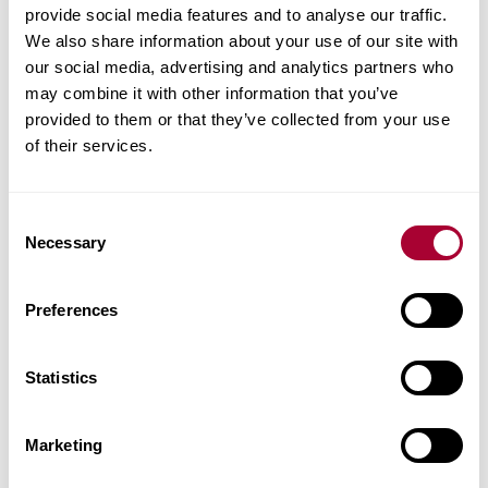
provide social media features and to analyse our traffic.
Abbina gli accessori
We also share information about your use of our site with
our social media, advertising and analytics partners who
Dati prodotto
may combine it with other information that you’ve
provided to them or that they’ve collected from your use
of their services.
Installazione e manutenzione
Images
Consent
Necessary
Selection
Prodotti Simili
Preferences
Altri prodotti di questa collezione
Statistics
Marketing