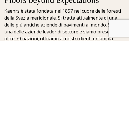
Kaehrs è stata fondata nel 1857 nel cuore delle foresti
della Svezia meridionale. Si tratta attualmente di una
delle più antiche aziende di pavimenti al mondo. Siamo
una delle aziende leader di settore e siamo presenti in
oltre 70 nazioni; offriamo ai nostri clienti un'ampia
scelta di pavimenti. La chiave del nostro successo è la
nostra profonda passione per la realizzazione di
meravigliosi pavimenti, che viene esaltata dall'elevato
grado di artigianalità e dalla costante attenzione per la
qualità.
Kährs Parquet Italia
Sig. Mirko De Blasio - Resp.le Comm.le Italia
IT-39100 Bolzano
Italy