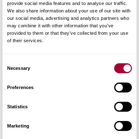
tempo.
provide social media features and to analyse our traffic.
We also share information about your use of our site with
Valore Brinell
Gamma
our social media, advertising and analytics partners who
3.0
2.3 - 4.5
may combine it with other information that you’ve
provided to them or that they’ve collected from your use
vedi i nostri pavimenti in acero di montagna
of their services.
Consent
Necessary
Selection
Preferences
Statistics
Marketing