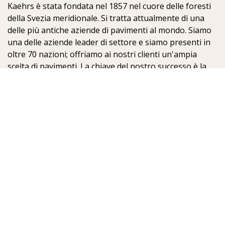
Kaehrs è stata fondata nel 1857 nel cuore delle foresti
della Svezia meridionale. Si tratta attualmente di una
delle più antiche aziende di pavimenti al mondo. Siamo
una delle aziende leader di settore e siamo presenti in
oltre 70 nazioni; offriamo ai nostri clienti un'ampia
scelta di pavimenti. La chiave del nostro successo è la
nostra profonda passione per la realizzazione di
meravigliosi pavimenti, che viene esaltata dall'elevato
grado di artigianalità e dalla costante attenzione per la
qualità.
Kährs Parquet Italia
Sig. Mirko De Blasio - Resp.le Comm.le Italia
IT-39100 Bolzano
Italy
Tel: 331-7951777