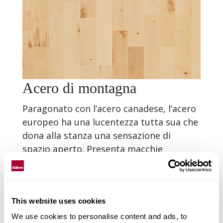
Acero di montagna
Paragonato con l’acero canadese, l’acero
europeo ha una lucentezza tutta sua che
dona alla stanza una sensazione di
spazio aperto. Presenta macchie
colorate ed è famoso per l’ampia gamma
di applicazioni nella fabbricazione di
mobili ed oggetti d’arredo. Il colore
This website uses cookies
chiaro dell’acero europeo si modifica in
una tonalità dorata con il passare del
We use cookies to personalise content and ads, to