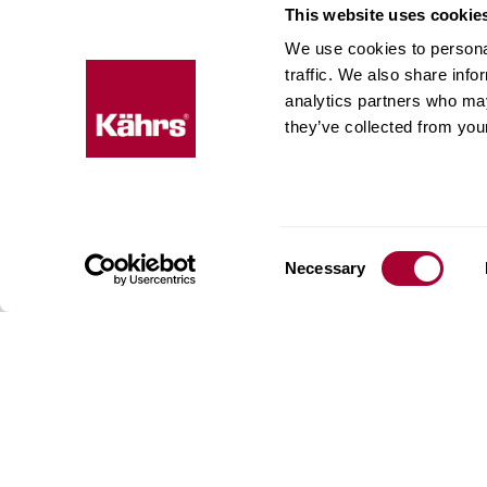
This website uses cookie
We use cookies to personal
traffic. We also share info
Floo
analytics partners who may
they’ve collected from your
expe
Kaehrs 
nel cuor
meridio
Consent
di una 
Necessary
Selection
pavimen
delle a
siamo p
offriam
scelta d
nostro 
profond
realizz