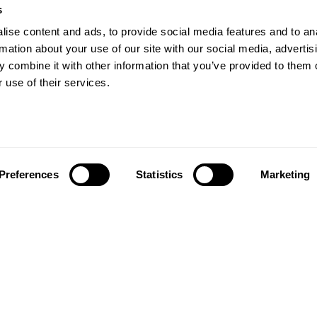
s
ise content and ads, to provide social media features and to an
rmation about your use of our site with our social media, advertis
Nostri prodotti
rs beyond
 combine it with other information that you’ve provided to them o
 use of their services.
Pavimenti di qualità
ctations
Accessori
è stata fondata nel 1857
e delle foresti della Svezia
Ispirazione
nale. Si tratta attualmente
Galleria immagini
delle più antiche aziende di
Preferences
Statistics
Marketing
Design stories
ti al mondo. Siamo una
ziende leader di settore e
Chi siamo
resenti in oltre 70 nazioni;
o ai nostri clienti un'ampia
Contattaci
i pavimenti. La chiave del
Il rispetto per l'ambiente
successo è la nostra
a passione per la
azione di meravigliosi