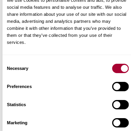
We use cookies to personalise content and ads, to provide
abbiano difetti.
social media features and to analyse our traffic. We also
Posate le tavole seguendo la
share information about your use of our site with our social
lunghezza della stanza.
media, advertising and analytics partners who may
combine it with other information that you’ve provided to
Controllate che sia stato lasciato il
them or that they’ve collected from your use of their
giunto di dilatazione tra parete e
services.
pavimento.
La parte scanalata (lato lungo) deve
Consent
essere posato verso la stanza.
Necessary
Selection
Preferences
L'angolo di posa delle tavole è di
20°-30°.
Statistics
Usate il blocco di serraggio Kährs
Marketing
per assicurarvi il bloccaggio del lato