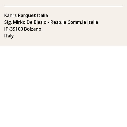
Kährs Parquet Italia
Sig. Mirko De Blasio - Resp.le Comm.le Italia
IT-39100 Bolzano
Italy
Tel: 331-7951777
E-mail:
info@kahrs.it
© Kährs 2024, Italia
Note legali
Politica sulla riservatezza