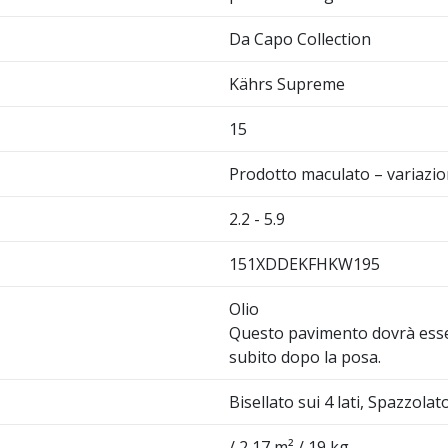
Da Capo Collection
Kährs Supreme
15
Prodotto maculato – variazio
2.2 - 5.9
151XDDEKFHKW195
Olio
Questo pavimento dovrà esse
subito dopo la posa.
Bisellato sui 4 lati, Spazzol
/ 2,17 m² / 19 kg