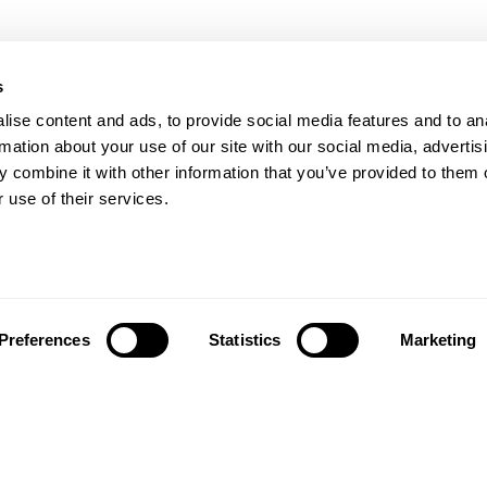
s
Nostri prodotti
ise content and ads, to provide social media features and to an
rs beyond
rmation about your use of our site with our social media, advertis
Pavimenti di qualità
ctations
 combine it with other information that you’ve provided to them o
Accessori
 use of their services.
è stata fondata nel 1857
e delle foresti della Svezia
Ispirazione
nale. Si tratta attualmente
Galleria immagini
delle più antiche aziende di
Design stories
ti al mondo. Siamo una
ziende leader di settore e
Preferences
Statistics
Marketing
Chi siamo
resenti in oltre 70 nazioni;
o ai nostri clienti un'ampia
Contattaci
i pavimenti. La chiave del
Il rispetto per l'ambiente
successo è la nostra
a passione per la