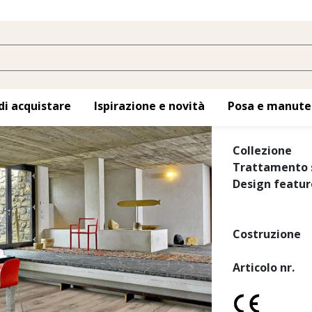
Rovere Indo
Plancia anticat
di acquistare
Ispirazione e novità
Posa e manute
affumicata e c
Collezione
Trattamento s
Design featur
Costruzione
Articolo nr.