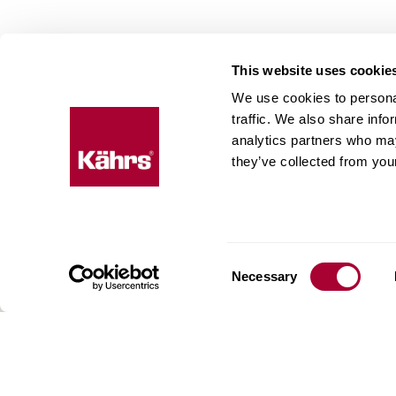
This website uses cookie
We use cookies to personal
Floo
traffic. We also share info
expe
analytics partners who may
they’ve collected from your
Kaehrs 
nel cuor
meridio
di una 
pavimen
Consent
Necessary
delle a
Selection
siamo p
offriam
scelta d
nostro 
profond