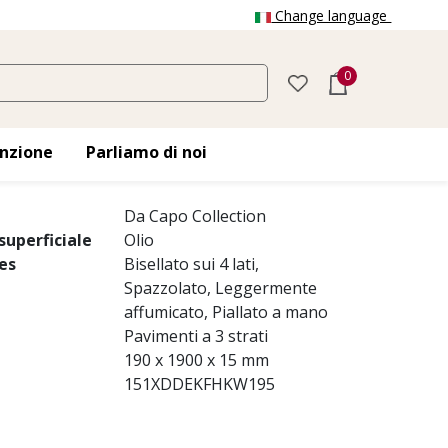
Change language
0
ssati
a, spazzolata in profondità, fessurazione,
nzione
Parliamo di noi
olorazione bianco crema
Da Capo Collection
uperficiale
Olio
es
Bisellato sui 4 lati,
Spazzolato, Leggermente
affumicato, Piallato a mano
Pavimenti a 3 strati
190 x 1900 x 15 mm
151XDDEKFHKW195