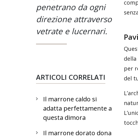
compa
penetrano da ogni
senza
direzione attraverso
vetrate e lucernari.
Pavi
Quest
della
per r
ARTICOLI CORRELATI
del t
L’arc
Il marrone caldo si
natur
adatta perfettamente a
L’uni
questa dimora
tocch
Il marrone dorato dona