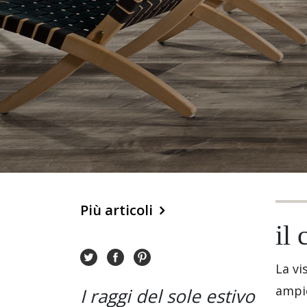
Più articoli
il
La vi
ampie
I raggi del sole estivo