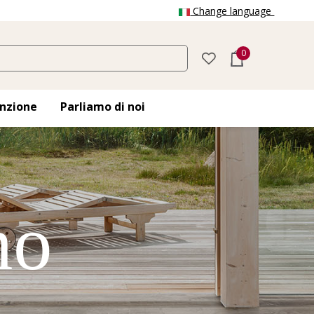
Change language
0
nzione
Parliamo di noi
no