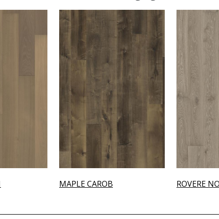
N
MAPLE CAROB
ROVERE N