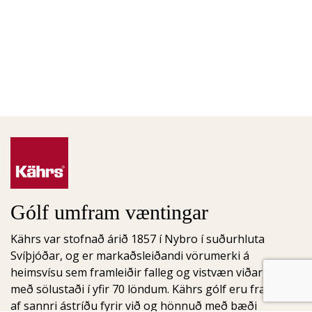
Gólf umfram væntingar
Kährs var stofnað árið 1857 í Nybro í suðurhluta
Svíþjóðar, og er markaðsleiðandi vörumerki á
heimsvísu sem framleiðir falleg og vistvæn viðargólf
með sölustaði í yfir 70 löndum. Kährs gólf eru framleidd
af sannri ástríðu fyrir við og hönnuð með bæði