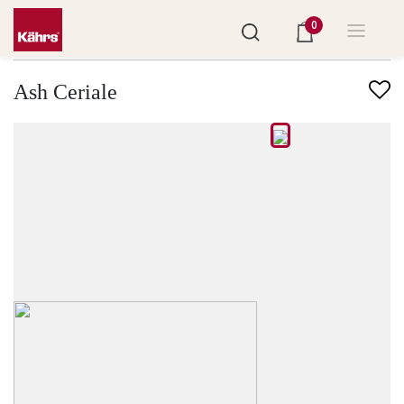
0
Finndu annað gólf
Ash Ceriale