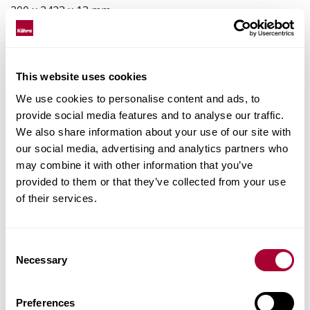
200 x 2423 x 13 mm
Vörunúmer
133NACAK1VKW 0
This website uses cookies
We use cookies to personalise content and ads, to
Staðreyndir um vöruna
provide social media features and to analyse our traffic.
We also share information about your use of our site with
our social media, advertising and analytics partners who
Parketlögn og viðhald
may combine it with other information that you’ve
provided to them or that they’ve collected from your use
Images
of their services.
Consent
Aðrar vörur í þessari vörulínu
Necessary
Selection
Preferences