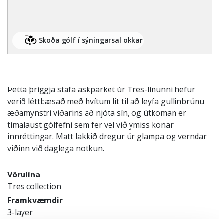
Skoða gólf í sýningarsal okkar
Þetta þriggja stafa askparket úr Tres-línunni hefur
verið léttbæsað með hvítum lit til að leyfa gullinbrúnu
æðamynstri viðarins að njóta sín, og útkoman er
tímalaust gólfefni sem fer vel við ýmiss konar
innréttingar. Matt lakkið dregur úr glampa og verndar
viðinn við daglega notkun.
Vörulína
Tres collection
Framkvæmdir
3-layer