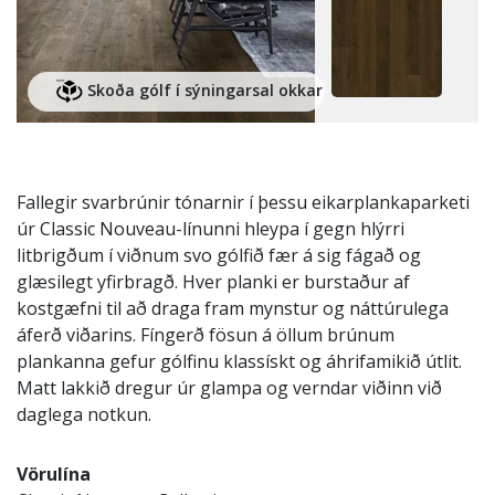
Skoða gólf í sýningarsal okkar
Fallegir svarbrúnir tónarnir í þessu eikarplankaparketi
úr Classic Nouveau-línunni hleypa í gegn hlýrri
litbrigðum í viðnum svo gólfið fær á sig fágað og
glæsilegt yfirbragð. Hver planki er burstaður af
kostgæfni til að draga fram mynstur og náttúrulega
áferð viðarins. Fíngerð fösun á öllum brúnum
plankanna gefur gólfinu klassískt og áhrifamikið útlit.
Matt lakkið dregur úr glampa og verndar viðinn við
daglega notkun.
Vörulína