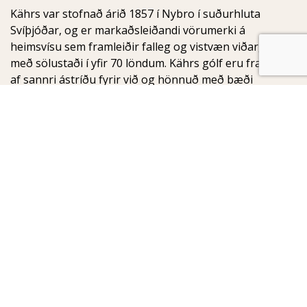
Kährs var stofnað árið 1857 í Nybro í suðurhluta
Svíþjóðar, og er markaðsleiðandi vörumerki á
heimsvísu sem framleiðir falleg og vistvæn viðargólf
með sölustaði í yfir 70 löndum. Kährs gólf eru framleidd
af sannri ástríðu fyrir við og hönnuð með bæði
notagildi og fegurð í huga.
Birgisson
Armuli 8
108 Reykjavik
Iceland
Sími: +354 516 0600
Netfang:
birgisson@birgisson.is