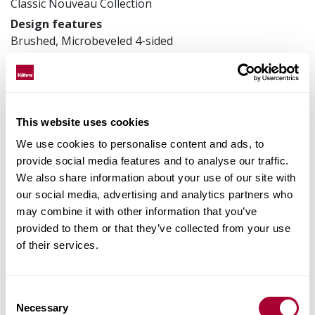
Classic Nouveau Collection
Design features
Brushed, Microbeveled 4-sided
Framkvæmdir
3-layer
187 x 2420 x 15 mm
Vörunúmer
This website uses cookies
151N8AEKA1KW240
We use cookies to personalise content and ads, to
provide social media features and to analyse our traffic.
We also share information about your use of our site with
our social media, advertising and analytics partners who
Staðreyndir um vöruna
may combine it with other information that you’ve
provided to them or that they’ve collected from your use
Parketlögn og viðhald
of their services.
Images
Consent
Necessary
Selection