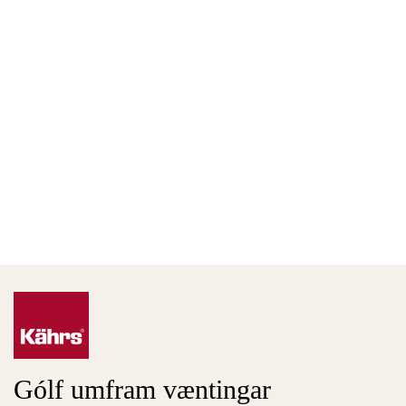
Gólf umfram væntingar