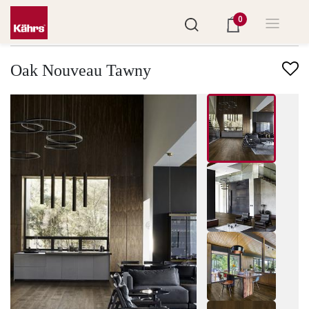
0
Finndu annað gólf
Oak Nouveau Tawny