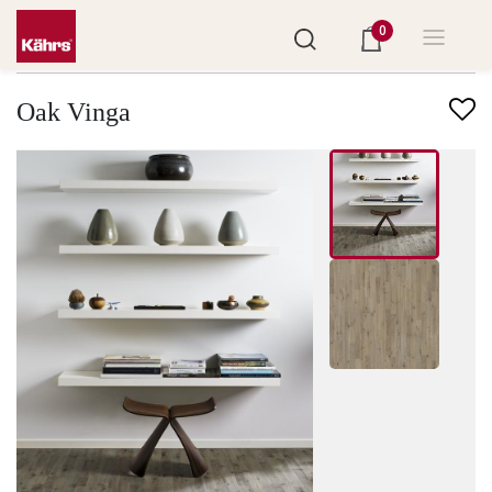
0
Finndu annað gólf
Oak Vinga