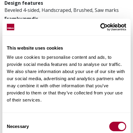
Design features
Beveled 4-sided, Handscraped, Brushed, Saw marks
Framkvæmdir
3-layer
196 x 2419 x 15 mm
Vörunúmer
This website uses cookies
153N66EK03KW240
We use cookies to personalise content and ads, to
provide social media features and to analyse our traffic.
We also share information about your use of our site with
Staðreyndir um vöruna
our social media, advertising and analytics partners who
may combine it with other information that you’ve
provided to them or that they’ve collected from your use
Parketlögn og viðhald
of their services.
Images
Consent
Necessary
Selection