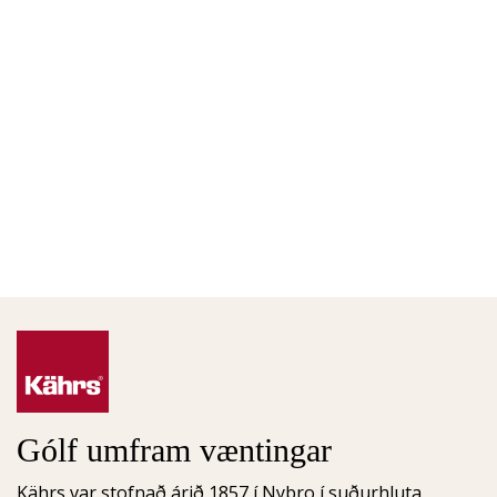
Gólf umfram væntingar
Kährs var stofnað árið 1857 í Nybro í suðurhluta