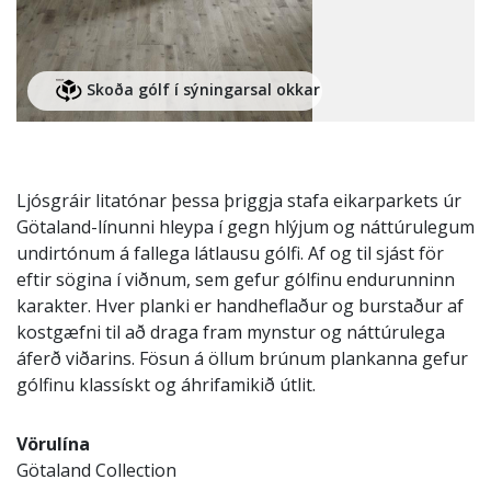
Skoða gólf í sýningarsal okkar
Ljósgráir litatónar þessa þriggja stafa eikarparkets úr
Götaland-línunni hleypa í gegn hlýjum og náttúrulegum
undirtónum á fallega látlausu gólfi. Af og til sjást för
eftir sögina í viðnum, sem gefur gólfinu endurunninn
karakter. Hver planki er handheflaður og burstaður af
kostgæfni til að draga fram mynstur og náttúrulega
áferð viðarins. Fösun á öllum brúnum plankanna gefur
gólfinu klassískt og áhrifamikið útlit.
Vörulína
Götaland Collection