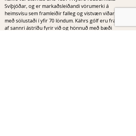
Svíþjóðar, og er markaðsleiðandi vörumerki á
heimsvísu sem framleiðir falleg og vistvæn viðargólf
með sölustaði í yfir 70 löndum. Kährs gólf eru framleidd
af sannri ástríðu fyrir við og hönnuð með bæði
notagildi og fegurð í huga.
Birgisson
Armuli 8
108 Reykjavik
Iceland
Sími: +354 516 0600
Netfang:
birgisson@birgisson.is
© Kährs 2024, Iceland