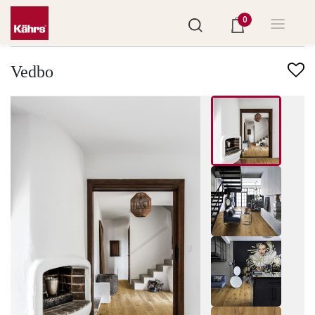
0
Trova un altro pavimento
Vedbo