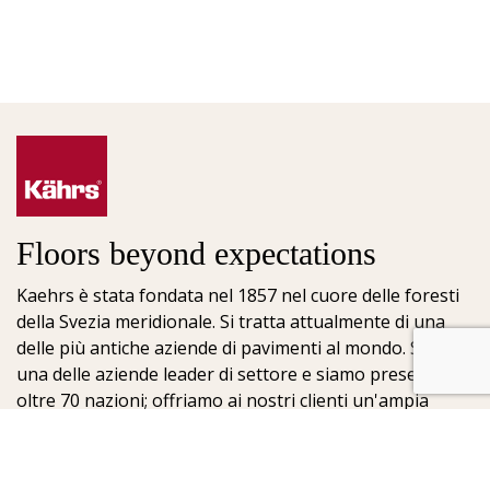
Floors beyond expectations
Kaehrs è stata fondata nel 1857 nel cuore delle foresti
della Svezia meridionale. Si tratta attualmente di una
delle più antiche aziende di pavimenti al mondo. Siamo
una delle aziende leader di settore e siamo presenti in
oltre 70 nazioni; offriamo ai nostri clienti un'ampia
scelta di pavimenti. La chiave del nostro successo è la
nostra profonda passione per la realizzazione di
meravigliosi pavimenti, che viene esaltata dall'elevato