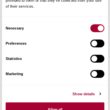
provided to them or that they’ve collected from your use
of their services.
Prodotti Simili
Altri prodotti di questa collezione
Consent
Necessary
Selection
Preferences
Statistics
Marketing
Show details
Allow all