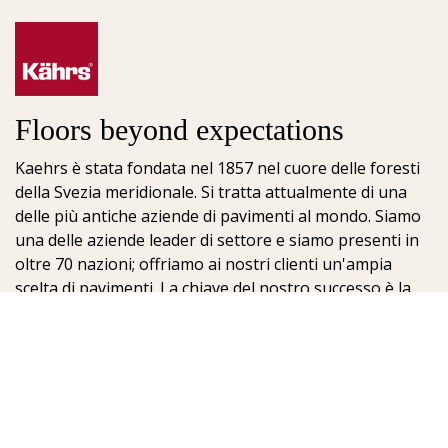
Floors beyond expectations
Kaehrs è stata fondata nel 1857 nel cuore delle foresti
della Svezia meridionale. Si tratta attualmente di una
delle più antiche aziende di pavimenti al mondo. Siamo
una delle aziende leader di settore e siamo presenti in
oltre 70 nazioni; offriamo ai nostri clienti un'ampia
scelta di pavimenti. La chiave del nostro successo è la
nostra profonda passione per la realizzazione di
meravigliosi pavimenti, che viene esaltata dall'elevato
grado di artigianalità e dalla costante attenzione per la
qualità.