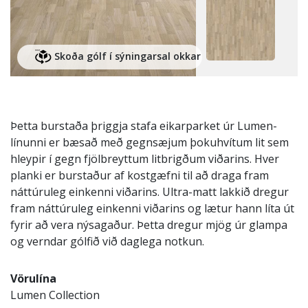
Skoða gólf í sýningarsal okkar
Þetta burstaða þriggja stafa eikarparket úr Lumen-
línunni er bæsað með gegnsæjum þokuhvítum lit sem
hleypir í gegn fjölbreyttum litbrigðum viðarins. Hver
planki er burstaður af kostgæfni til að draga fram
náttúruleg einkenni viðarins. Ultra-matt lakkið dregur
fram náttúruleg einkenni viðarins og lætur hann líta út
fyrir að vera nýsagaður. Þetta dregur mjög úr glampa
og verndar gólfið við daglega notkun.
Vörulína
Lumen Collection