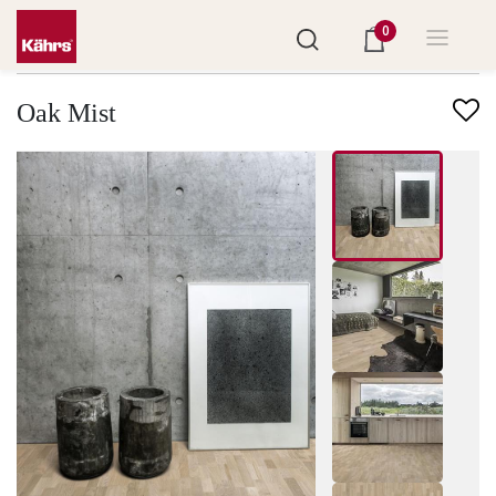
0
Finndu annað gólf
Oak Mist