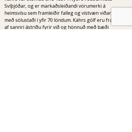
Svíþjóðar, og er markaðsleiðandi vörumerki á
heimsvísu sem framleiðir falleg og vistvæn viðargólf
með sölustaði í yfir 70 löndum. Kährs gólf eru framleidd
af sannri ástríðu fyrir við og hönnuð með bæði
notagildi og fegurð í huga.
Birgisson
Armuli 8
108 Reykjavik
Iceland
Sími: +354 516 0600
Netfang:
birgisson@birgisson.is
© Kährs 2024, Iceland