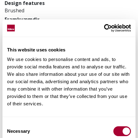
Design features
Brushed
Framkvæmdir
3-layer
200 x 2423 x 15 mm
Vörunúmer
This website uses cookies
153N3BEKC4KW240
We use cookies to personalise content and ads, to
provide social media features and to analyse our traffic.
We also share information about your use of our site with
Staðreyndir um vöruna
our social media, advertising and analytics partners who
may combine it with other information that you’ve
provided to them or that they’ve collected from your use
Parketlögn og viðhald
of their services.
Images
Consent
Necessary
Selection