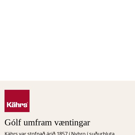
Gólf umfram væntingar
Kährs var stofnað árið 1857 í Nybro í suðurhluta