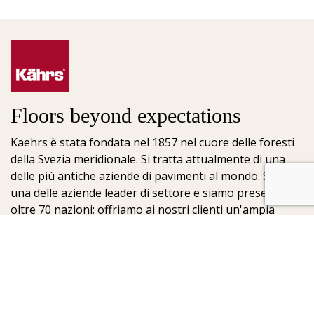
Floors beyond expectations
Kaehrs è stata fondata nel 1857 nel cuore delle foresti
della Svezia meridionale. Si tratta attualmente di una
delle più antiche aziende di pavimenti al mondo. Siamo
una delle aziende leader di settore e siamo presenti in
oltre 70 nazioni; offriamo ai nostri clienti un'ampia
scelta di pavimenti. La chiave del nostro successo è la
nostra profonda passione per la realizzazione di
meravigliosi pavimenti, che viene esaltata dall'elevato
grado di artigianalità e dalla costante attenzione per la
qualità.